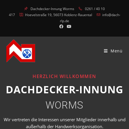
Inhalt
springen
Dachdecker-Innung Worms
0261 / 40 10
417
Hoevelstraße 19, 56073 Koblenz-Rauental
info@dach-
rlp.de
Menü
HERZLICH WILLKOMMEN
DACHDECKER-INNUNG
WORMS
Wir vertreten die Interessen unserer Mitglieder innerhalb und
außerhalb der Handwerksorganisation.